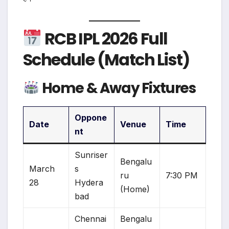
RCB IPL 2026 Full
Schedule (Match List)
Home & Away Fixtures
Oppone
Date
Venue
Time
nt
Sunriser
Bengalu
March
s
ru
7:30 PM
28
Hydera
(Home)
bad
Chennai
Bengalu