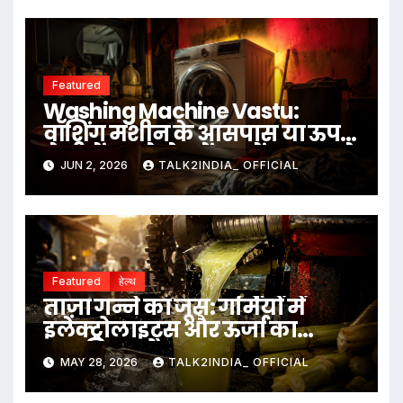
Featured
Washing Machine Vastu:
वॉशिंग मशीन के आसपास या ऊपर
ये चीजें रखने से बचें, जानें क्या कहते
JUN 2, 2026
TALK2INDIA_ OFFICIAL
हैं वास्तु नियम
Featured
हेल्थ
ताज़ा गन्ने का जूस: गर्मियों में
इलेक्ट्रोलाइट्स और ऊर्जा का
प्राकृतिक स्रोत
MAY 28, 2026
TALK2INDIA_ OFFICIAL