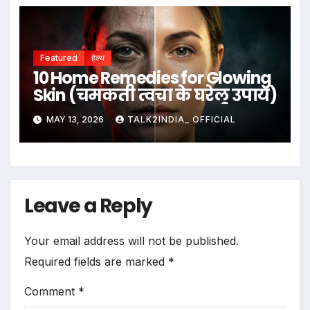
Featured
हेल्थ
10 Home Remedies for Glowing
Skin (चमकती त्वचा के घरेलू उपाय)
MAY 13, 2026
TALK2INDIA_ OFFICIAL
Leave a Reply
Your email address will not be published.
Required fields are marked
*
Comment
*