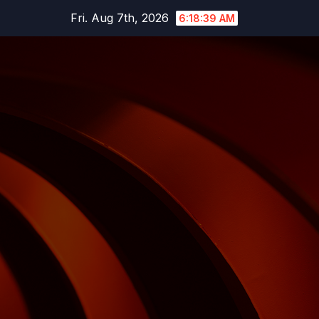
Skip
Fri. Aug 7th, 2026
6:18:40 AM
to
content