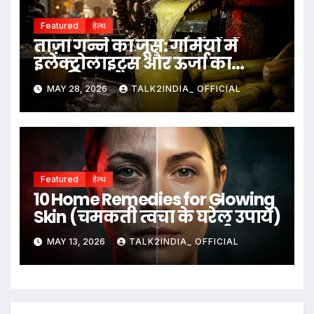
Featured
हेल्थ
ताज़ा गन्ने का जूस: गर्मियों में
इलेक्ट्रोलाइट्स और ऊर्जा का
प्राकृतिक स्रोत
MAY 28, 2026
TALK2INDIA_ OFFICIAL
Featured
हेल्थ
10 Home Remedies for Glowing
Skin (चमकती त्वचा के घरेलू उपाय)
MAY 13, 2026
TALK2INDIA_ OFFICIAL