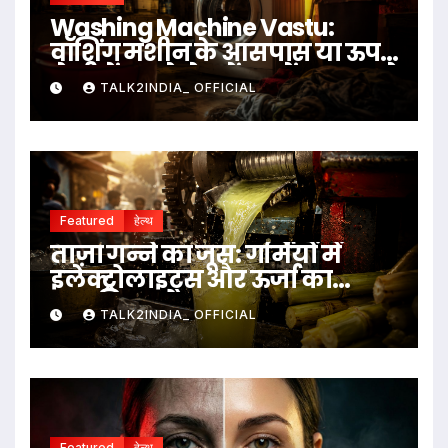
Washing Machine Vastu:
वॉशिंग मशीन के आसपास या ऊपर
ये चीजें रखने से बचें, जानें क्या कहते
TALK2INDIA_ OFFICIAL
हैं वास्तु नियम
Featured
हेल्थ
ताज़ा गन्ने का जूस: गर्मियों में
इलेक्ट्रोलाइट्स और ऊर्जा का
प्राकृतिक स्रोत
TALK2INDIA_ OFFICIAL
Featured
हेल्थ