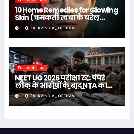
10 Home Remedies for Glowing
Skin (चमकती त्वचा के घरेलू
उपाय)
TALK2INDIA_ OFFICIAL
Featured
देश
NEET UG 2026 परीक्षा रद्द: पेपर
लीक के आरोपों के बाद NTA का
बड़ा फैसला, दिल्ली में विरोध
TALK2INDIA_ OFFICIAL
प्रदर्शन