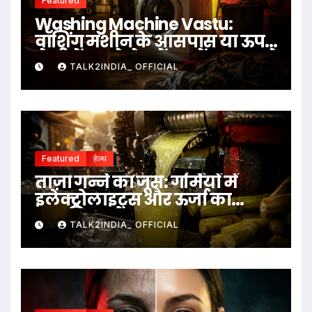
Featured
Washing Machine Vastu:
वॉशिंग मशीन के आसपास या ऊपर
ये चीजें रखने से बचें, जानें क्या कहते
TALK2INDIA_ OFFICIAL
हैं वास्तु नियम
Featured
हेल्थ
ताज़ा गन्ने का जूस: गर्मियों में
इलेक्ट्रोलाइट्स और ऊर्जा का
प्राकृतिक स्रोत
TALK2INDIA_ OFFICIAL