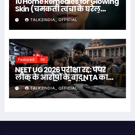
10 Home Remedies for Glowing
Skin (चमकती त्वचा के घरेलू
उपाय)
TALK2INDIA_ OFFICIAL
Featured
देश
NEET UG 2026 परीक्षा रद्द: पेपर
लीक के आरोपों के बाद NTA का
बड़ा फैसला, दिल्ली में विरोध
TALK2INDIA_ OFFICIAL
प्रदर्शन