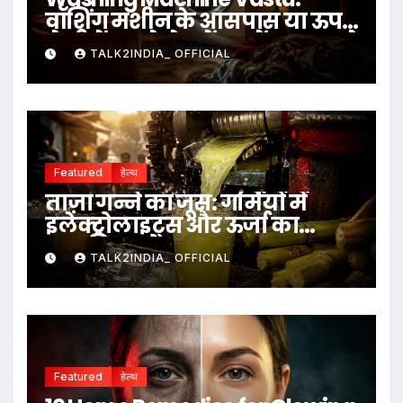
वॉशिंग मशीन के आसपास या ऊपर
ये चीजें रखने से बचें, जानें क्या कहते
TALK2INDIA_ OFFICIAL
हैं वास्तु नियम
Featured
हेल्थ
ताज़ा गन्ने का जूस: गर्मियों में
इलेक्ट्रोलाइट्स और ऊर्जा का
प्राकृतिक स्रोत
TALK2INDIA_ OFFICIAL
Featured
हेल्थ