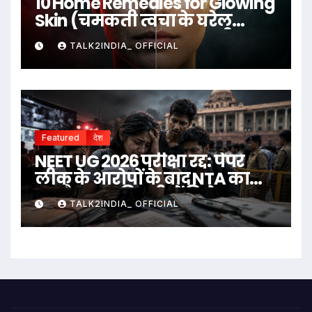
10 Home Remedies for Glowing
Skin (चमकती त्वचा के घरेलू
उपाय)
TALK2INDIA_ OFFICIAL
Featured
देश
NEET UG 2026 परीक्षा रद्द: पेपर
लीक के आरोपों के बाद NTA का
बड़ा फैसला, दिल्ली में विरोध
TALK2INDIA_ OFFICIAL
प्रदर्शन