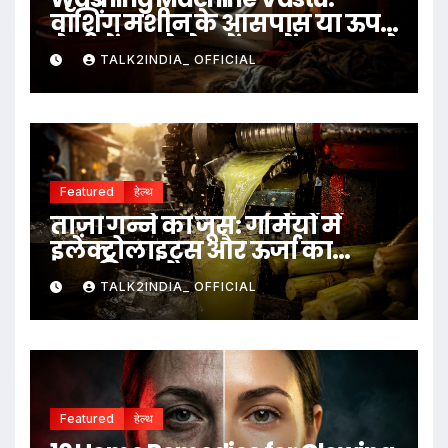
वॉशिंग मशीन के आसपास या ऊपर
ये चीजें रखने से बचें, जानें क्या कहते
TALK2INDIA_ OFFICIAL
हैं वास्तु नियम
Featured
हेल्थ
ताज़ा गन्ने का जूस: गर्मियों में
इलेक्ट्रोलाइट्स और ऊर्जा का
प्राकृतिक स्रोत
TALK2INDIA_ OFFICIAL
Featured
हेल्थ