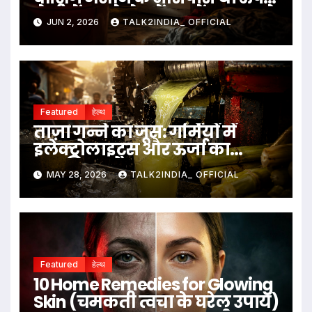
ये चीजें रखने से बचें, जानें क्या कहते
JUN 2, 2026
TALK2INDIA_ OFFICIAL
हैं वास्तु नियम
Featured
हेल्थ
ताज़ा गन्ने का जूस: गर्मियों में
इलेक्ट्रोलाइट्स और ऊर्जा का
प्राकृतिक स्रोत
MAY 28, 2026
TALK2INDIA_ OFFICIAL
Featured
हेल्थ
10 Home Remedies for Glowing
Skin (चमकती त्वचा के घरेलू उपाय)