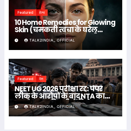
Featured
हेल्थ
10 Home Remedies for Glowing
Skin (चमकती त्वचा के घरेलू
उपाय)
TALK2INDIA_ OFFICIAL
Featured
देश
NEET UG 2026 परीक्षा रद्द: पेपर
लीक के आरोपों के बाद NTA का
बड़ा फैसला, दिल्ली में विरोध
TALK2INDIA_ OFFICIAL
प्रदर्शन