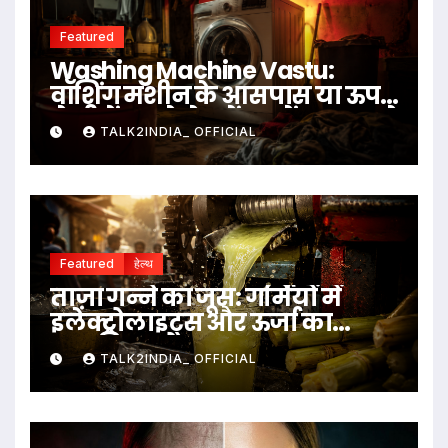
Featured
Washing Machine Vastu:
वॉशिंग मशीन के आसपास या ऊपर
ये चीजें रखने से बचें, जानें क्या कहते
TALK2INDIA_ OFFICIAL
हैं वास्तु नियम
Featured
हेल्थ
ताज़ा गन्ने का जूस: गर्मियों में
इलेक्ट्रोलाइट्स और ऊर्जा का
प्राकृतिक स्रोत
TALK2INDIA_ OFFICIAL