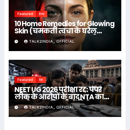
Featured
हेल्थ
10 Home Remedies for Glowing
Skin (चमकती त्वचा के घरेलू
उपाय)
TALK2INDIA_ OFFICIAL
Featured
देश
NEET UG 2026 परीक्षा रद्द: पेपर
लीक के आरोपों के बाद NTA का
बड़ा फैसला, दिल्ली में विरोध
TALK2INDIA_ OFFICIAL
प्रदर्शन