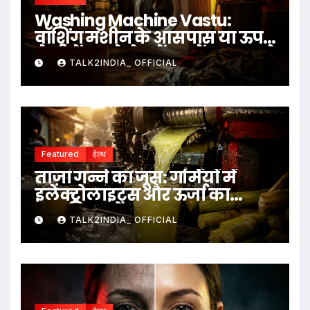
Washing Machine Vastu:
वॉशिंग मशीन के आसपास या ऊपर
ये चीजें रखने से बचें, जानें क्या कहते
TALK2INDIA_ OFFICIAL
हैं वास्तु नियम
Featured
हेल्थ
ताज़ा गन्ने का जूस: गर्मियों में
इलेक्ट्रोलाइट्स और ऊर्जा का
प्राकृतिक स्रोत
TALK2INDIA_ OFFICIAL