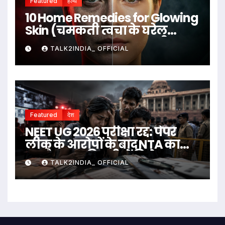
Featured
हेल्थ
10 Home Remedies for Glowing
Skin (चमकती त्वचा के घरेलू
उपाय)
TALK2INDIA_ OFFICIAL
Featured
देश
NEET UG 2026 परीक्षा रद्द: पेपर
लीक के आरोपों के बाद NTA का
बड़ा फैसला, दिल्ली में विरोध
TALK2INDIA_ OFFICIAL
प्रदर्शन