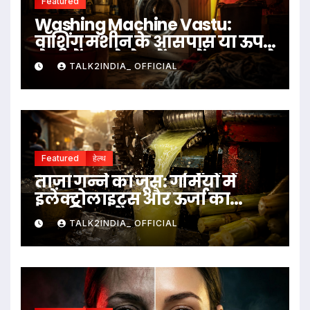
Featured
Washing Machine Vastu:
वॉशिंग मशीन के आसपास या ऊपर
ये चीजें रखने से बचें, जानें क्या कहते
TALK2INDIA_ OFFICIAL
हैं वास्तु नियम
Featured
हेल्थ
ताज़ा गन्ने का जूस: गर्मियों में
इलेक्ट्रोलाइट्स और ऊर्जा का
प्राकृतिक स्रोत
TALK2INDIA_ OFFICIAL