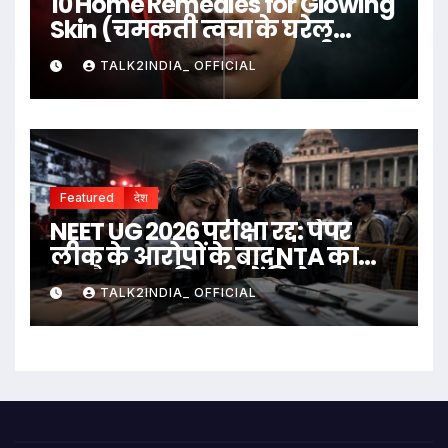
10 Home Remedies for Glowing
Skin (चमकती त्वचा के घरेलू
उपाय)
TALK2INDIA_ OFFICIAL
Featured
देश
NEET UG 2026 परीक्षा रद्द: पेपर
लीक के आरोपों के बाद NTA का
बड़ा फैसला, दिल्ली में विरोध
TALK2INDIA_ OFFICIAL
प्रदर्शन