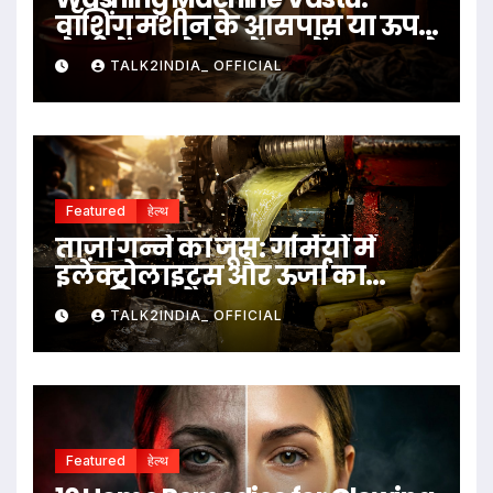
वॉशिंग मशीन के आसपास या ऊपर
ये चीजें रखने से बचें, जानें क्या कहते
TALK2INDIA_ OFFICIAL
हैं वास्तु नियम
Featured
हेल्थ
ताज़ा गन्ने का जूस: गर्मियों में
इलेक्ट्रोलाइट्स और ऊर्जा का
प्राकृतिक स्रोत
TALK2INDIA_ OFFICIAL
Featured
हेल्थ