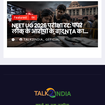
Featured
देश
NEET UG 2026 परीक्षा रद्द: पेपर
लीक के आरोपों के बाद NTA का
बड़ा फैसला, दिल्ली में विरोध
TALK2INDIA_ OFFICIAL
प्रदर्शन