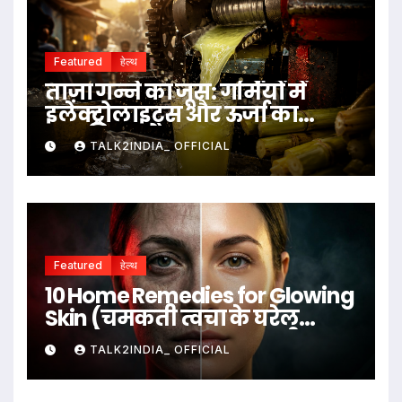
Featured
हेल्थ
ताज़ा गन्ने का जूस: गर्मियों में
इलेक्ट्रोलाइट्स और ऊर्जा का
प्राकृतिक स्रोत
TALK2INDIA_ OFFICIAL
Featured
हेल्थ
10 Home Remedies for Glowing
Skin (चमकती त्वचा के घरेलू
उपाय)
TALK2INDIA_ OFFICIAL