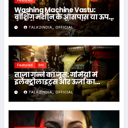
Featured
Washing Machine Vastu:
वॉशिंग मशीन के आसपास या ऊपर
ये चीजें रखने से बचें, जानें क्या कहते
TALK2INDIA_ OFFICIAL
हैं वास्तु नियम
Featured
हेल्थ
ताज़ा गन्ने का जूस: गर्मियों में
इलेक्ट्रोलाइट्स और ऊर्जा का
प्राकृतिक स्रोत
TALK2INDIA_ OFFICIAL