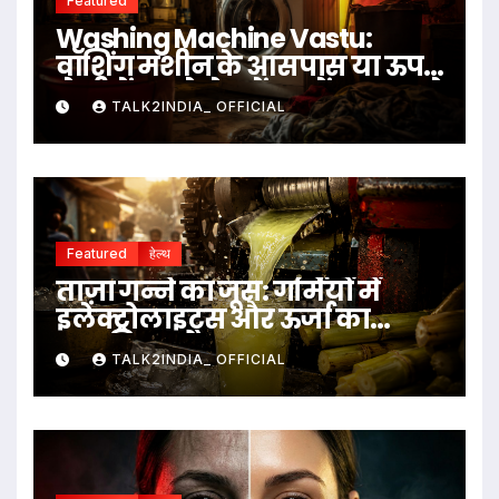
Featured
Washing Machine Vastu:
वॉशिंग मशीन के आसपास या ऊपर
ये चीजें रखने से बचें, जानें क्या कहते
TALK2INDIA_ OFFICIAL
हैं वास्तु नियम
Featured
हेल्थ
ताज़ा गन्ने का जूस: गर्मियों में
इलेक्ट्रोलाइट्स और ऊर्जा का
प्राकृतिक स्रोत
TALK2INDIA_ OFFICIAL