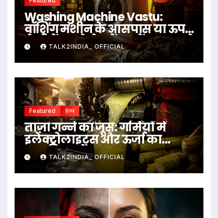
Featured
Washing Machine Vastu:
वॉशिंग मशीन के आसपास या ऊपर
ये चीजें रखने से बचें, जानें क्या कहते
TALK2INDIA_ OFFICIAL
हैं वास्तु नियम
Featured
हेल्थ
ताज़ा गन्ने का जूस: गर्मियों में
इलेक्ट्रोलाइट्स और ऊर्जा का
प्राकृतिक स्रोत
TALK2INDIA_ OFFICIAL