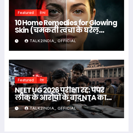
Featured
हेल्थ
10 Home Remedies for Glowing
Skin (चमकती त्वचा के घरेलू
उपाय)
TALK2INDIA_ OFFICIAL
Featured
देश
NEET UG 2026 परीक्षा रद्द: पेपर
लीक के आरोपों के बाद NTA का
बड़ा फैसला, दिल्ली में विरोध
TALK2INDIA_ OFFICIAL
प्रदर्शन