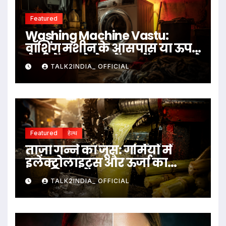
Featured
Washing Machine Vastu:
वॉशिंग मशीन के आसपास या ऊपर
ये चीजें रखने से बचें, जानें क्या कहते
TALK2INDIA_ OFFICIAL
हैं वास्तु नियम
Featured
हेल्थ
ताज़ा गन्ने का जूस: गर्मियों में
इलेक्ट्रोलाइट्स और ऊर्जा का
प्राकृतिक स्रोत
TALK2INDIA_ OFFICIAL