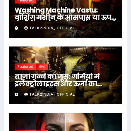
Featured
Washing Machine Vastu:
वॉशिंग मशीन के आसपास या ऊपर
ये चीजें रखने से बचें, जानें क्या कहते
TALK2INDIA_ OFFICIAL
हैं वास्तु नियम
Featured
हेल्थ
ताज़ा गन्ने का जूस: गर्मियों में
इलेक्ट्रोलाइट्स और ऊर्जा का
प्राकृतिक स्रोत
TALK2INDIA_ OFFICIAL