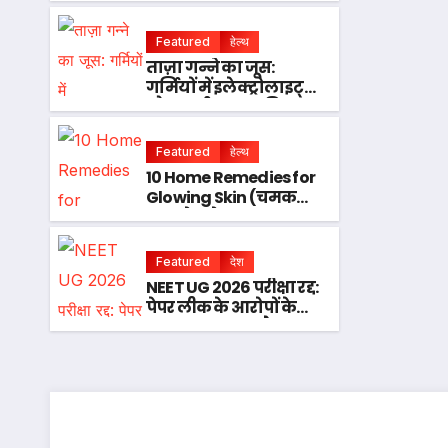
रखने से बचें, जानें क्या
कहते हैं वास्तु नियम
Featured
हेल्थ
ताज़ा गन्ने का जूस:
गर्मियों में इलेक्ट्रोलाइट्स
और ऊर्जा का प्राकृतिक
स्रोत
Featured
हेल्थ
10 Home Remedies for
Glowing Skin (चमकती
त्वचा के घरेलू उपाय)
Featured
देश
NEET UG 2026 परीक्षा रद्द:
पेपर लीक के आरोपों के
बाद NTA का बड़ा फैसला,
दिल्ली में विरोध प्रदर्शन