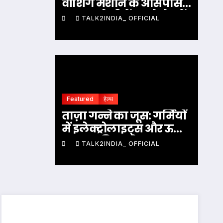
वॉशिंग मशीन के आसपास
या ऊपर ये चीजें रखने से बचें,
TALK2INDIA_ OFFICIAL
जानें क्या कहते हैं वास्तु
नियम
Featured
हेल्थ
ताज़ा गन्ने का जूस: गर्मियों
में इलेक्ट्रोलाइट्स और ऊर्जा
का प्राकृतिक स्रोत
TALK2INDIA_ OFFICIAL